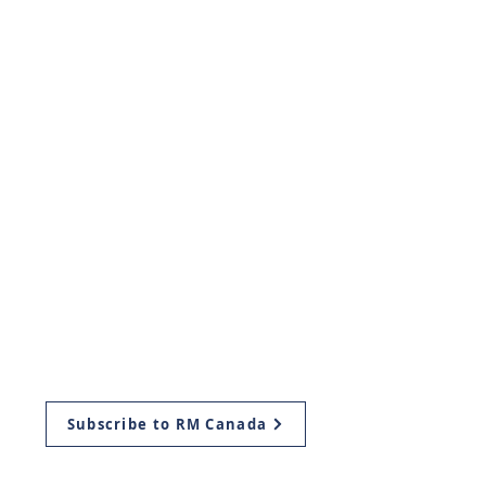
Be A PArt Of the
restoration
Project Return
Resources
Aliyah
Ways to Give
Subscribe to RM Canada