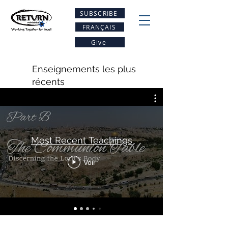
SUBSCRIBE
FRANÇAIS
Give
Enseignements les plus
récents
Most Recent Teachings
Voir