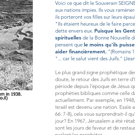
Voici ce que dit le Souverain SEIGN
aux nations impies. Ils vous ramènero
ils porteront vos filles sur leurs épaul
"Ils étaient heureux de le faire parce
dette envers eux.
Puisque les Gent
spirituelles
de la Bonne Nouvelle de
pensent que
le moins qu'ils puisse
aider financièrement.
"(Romains 1
"... car le salut vient des Juifs." (Jea
Le plus grand signe prophétique des
doute, le retour des Juifs en terre d'I
période depuis l'époque de Jésus q
prophéties bibliques comme celle da
actuellement. Par exemple, en 1948,
Israël est devenu une nation.
Esaïe a
66: 7-8), cela vous surprendrait-il qu
jour?
En 1967, Jérusalem a été rétab
sont les jours de faveur et de restau
parlent les prophètes.