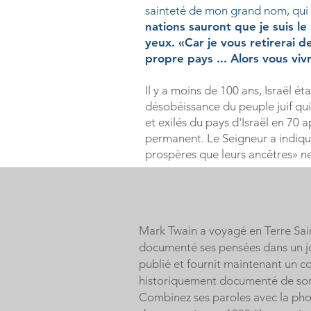
sainteté de mon grand nom, qui 
nations sauront que je suis le
yeux. «Car je vous retirerai 
propre pays ... Alors vous viv
Il y a moins de 100 ans, Israël é
désobéissance du peuple juif qui
et exilés du pays d'Israël en 70 
permanent. Le Seigneur a indiqué 
prospères que leurs ancêtres» ne 
Mark Twain a voyagé en Terre Sai
documenté ses pensées dans un jo
publié et fournit maintenant un 
historiquement documenté de son
Combinez ses paroles avec la pho