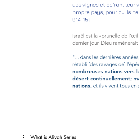
des vignes et boiront leur vi
propre pays, pour qu'ils ne 
9:14-15)
Israël est la «prunelle de l'œ
dernier jour, Dieu ramènerai
"... dans les dernières années
rétabli [des ravages de] l'ép
nombreuses nations vers l
désert continuellement; ma
nations,
et ils vivent tous en
What is Aliyah Series