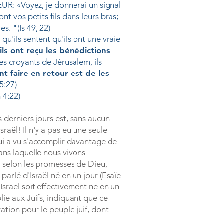
EUR: «Voyez, je donnerai un signal
nt vos petits fils dans leurs bras;
es. "(Is 49, 22)
 qu'ils sentent qu'ils ont une vraie
ils ont reçu les bénédictions
s croyants de Jérusalem, ils
nt faire en retour est de les
5:27)
n 4:22)
 derniers jours est, sans aucun
sraël! Il n'y a pas eu une
seule
ui a vu s'accomplir davantage de
ns laquelle nous vivons
 selon les promesses de Dieu,
 parlé d'Israël né en un jour (Esaïe
'Israël soit effectivement né en un
lie aux Juifs, indiquant que ce
ration pour le peuple juif, dont