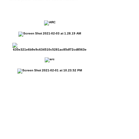
Be A PArt Of the
restoration
Project Return
Resources
Aliyah
Ways to Give