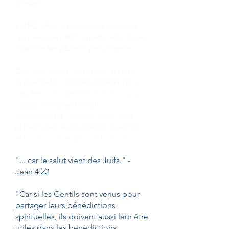
d'Israël.
L'ARC offre la possibilité de bénir
les nouveaux immigrants juifs d'une
manière tangible et personnelle.
Que vous vouliez voyager en Israël et
expérimenter l'accomplissement de la
prophétie de première main ou si vous
vouliez simplement investir
financièrement, de toute façon, vous
plantez votre investissement de temps
et/ou de finances dans un bon sol.
"... car le salut vient des Juifs." -
Jean 4:22
"Car si les Gentils sont venus pour
partager leurs bénédictions
spirituelles, ils doivent aussi leur être
utiles dans les bénédictions