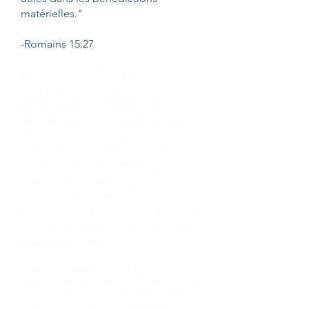
matérielles."
-Romains 15:27
La vision de l'ARC est d'éliminer
l'antisémitisme en construisant des
ponts en encourageant et en
facilitant les Juifs et les Chrétiens
travaillant ensemble pour accomplir
les plans de Dieu pour Israël et les
nations. Ceci est accompli par
l'éducation, le développement
d'infrastructures et la collaboration
pour aider les nouveaux immigrants
juifs, et répondre aux besoins des
pauvres en Israël.
Associez-vous à CAFI et à l'ARC
(Aliyah Return Center) et faites partie
de l'accomplissement du plan de
Dieu pour Israël et votre nation.