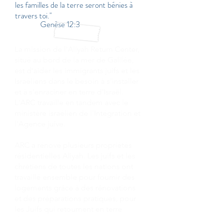
les familles de la terre seront bénies à
travers toi."
Genèse 12:3
La mission de l'Aliyah Return Center,
situé au bord de la mer de Galilée,
est d'aider les immigrants juifs et les
Israéliens dans le besoin à s'installer
et à s'enraciner en terre d'Israël.
L'ARC travaille en tandem avec le
ministère israélien de l'Intégration et
l'Agence juive.
ARC a rénové plusieurs propriétés
résidentielles Aliyah. Les juifs et les
chrétiens de toutes les nations ont
travaillé ensemble pour fournir des
logements grâce à des rénovations
et des préparations pratiques, pour
les Juifs qui retournent en terre