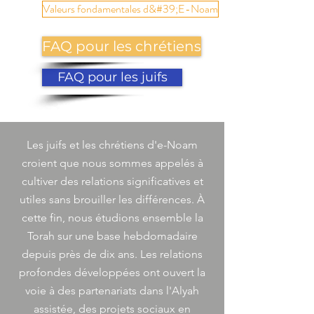
Valeurs fondamentales d&#39;E-Noam
FAQ pour les chrétiens
FAQ pour les juifs
Les juifs et les chrétiens d'e-Noam
croient que nous sommes appelés à
cultiver des relations significatives et
utiles sans brouiller les différences. À
cette fin, nous étudions ensemble la
Torah sur une base hebdomadaire
depuis près de dix ans. Les relations
profondes développées ont ouvert la
voie à des partenariats dans l'Alyah
assistée, des projets sociaux en