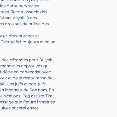
quipe qui supervise les
rojet Retour associe des
aisant Aliyah, à des
es groupes de prière, des
rier, d’encourager et
. Cela se fait toujours avec un
s ni aux Gentils à
des offrandes pour l’Aliyah
emandeurs approuvés qui
t d’être en partenariat avec
ur et de la restauration de
ël. Les juifs et non-juifs
des nations pour
e en l’honneur de Son nom. En
unications, Peg assiste Tim
message que Return Ministries
 peuple juif en
ives et chrétiennes.
olitique de