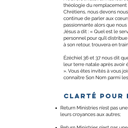
théologie du remplacement ». 
Chrétiens, nous devons nous 
continue de parler aux cœurs
passionnante alors que nous r
Jésus a dit : « Quel est le se
personnel pour qu’il distrib
à son retour, trouvera en trai
Ézéchiel 36 et 37 nous dit qu
leur terre natale après avoir 
». Vous êtes invités à vous jo
connaître Son Nom parmi les n
Clarté pour 
Return Ministries n’est pas une
leurs croyances aux autres;
Return Ministries n’est pas une