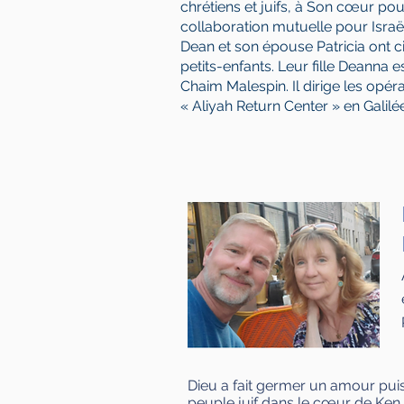
chrétiens et juifs, à Son cœur pour
collaboration mutuelle pour Israël
Dean et son épouse Patricia ont c
petits-enfants. Leur fille Deanna e
Chaim Malespin. Il dirige les opér
« Aliyah Return Center » en Galilée
Dieu a fait germer un amour puis
peuple juif dans le cœur de Ken et