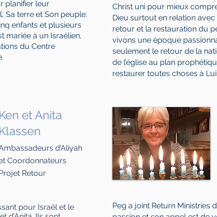
 planifier leur
Christ uni pour mieux compre
, Sa terre et Son peuple.
Dieu surtout en relation avec
inq enfants et plusieurs
retour et la restauration du p
st mariée à un Israélien,
vivons une époque passionna
ations du Centre
seulement le retour de la nati
.
de l’église au plan prophétiq
restaurer toutes choses à L
Ken et Anita
Klassen
Ambassadeurs d’Aliyah
et Coordonnateurs
Projet Retour
Peg a joint Return Ministries 
sant pour Israël et le
 d’Anita. Ils sont
passion et son appel est de v