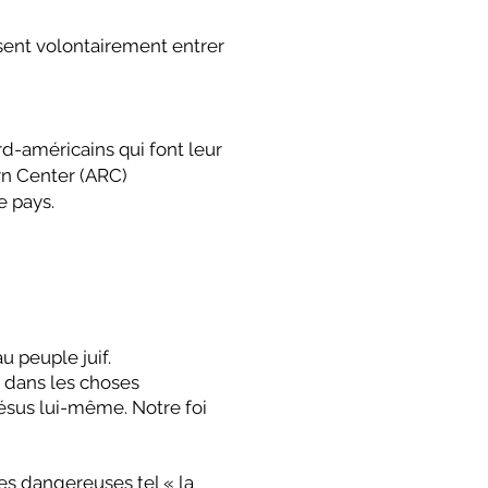
ssent volontairement entrer
ord-américains qui font leur
rn Center (ARC)
le pays.
u peuple juif.
er dans les choses
 Jésus lui-même. Notre foi
ies dangereuses tel « la