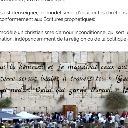
 est d’enseigner, de modéliser et d’équiper les chrétiens 
e conformément aux Écritures prophétiques;
modèle un christianisme d’amour inconditionnel qui sert le 
ination, indépendamment de la religion ou de la politique
ui te béniront et je maudirai ceux qui t
erre seront bénies à travers toi. » (Genè
ni nedort, Celui qui garde Israël. » (P