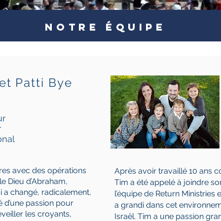
NOTRE ÉQUIPE
et Patti Bye
ur
r
onal
res avec des opérations
Après avoir travaillé 10 ans 
 le Dieu d’Abraham,
Tim a été appelé à joindre s
i a changé, radicalement,
l’équipe de Return Ministries
imé d’une passion pour
a grandi dans cet environnem
éveiller les croyants,
Israël. Tim a une passion gra