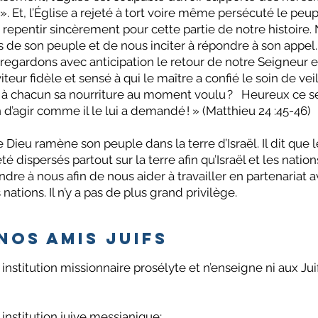
Et, l’Église a rejeté à tort voire même persécuté le peupl
repentir sincèrement pour cette partie de notre histoire.
 de son peuple et de nous inciter à répondre à son appel.
egardons avec anticipation le retour de notre Seigneur et
rviteur fidèle et sensé à qui le maître a confié le soin de ve
ue à chacun sa nourriture au moment voulu ? Heureux ce se
n d’agir comme il le lui a demandé ! » (Matthieu 24 :45-46)
e Dieu ramène son peuple dans la terre d’Israël. Il dit que 
été dispersés partout sur la terre afin qu’Israël et les nati
indre à nous afin de nous aider à travailler en partenariat 
ations. Il n’y a pas de plus grand privilège.
nos amis Juifs
 institution missionnaire prosélyte et n’enseigne ni aux Jui
 institution juive messianique;