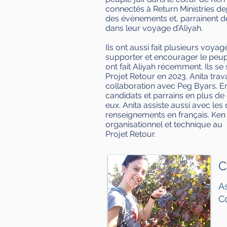
connectés à Return Ministries dep
des évènements et, parrainent de
dans leur voyage d’Aliyah.
Ils ont aussi fait plusieurs voyag
supporter et encourager le peupl
ont fait Aliyah récemment. Ils se 
Projet Retour en 2023. Anita trava
Clarté pou
collaboration avec Peg Byars. E
candidats et parrains en plus d
eux. Anita assiste aussi avec l
Return Ministries n’est pas une 
renseignements en français. Ken
imposer leurs croyances aux au
organisationnel et technique au
Projet Retour.
Return Ministries n’est pas une 
C
Le mandat de Return Ministries 
qu’ils remplissent leur rôle bi
A
C
Return Ministries enseigne et m
Israël et dans la diaspora sans
chacun.