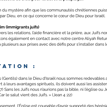
on du mystère afin que les communautés chrétiennes pui
par Dieu, en ce qui concerne le cœur de Dieu pour Israël.
m (immigrants juifs)
ers les relations, l’aide financière et la prière, aux Juifs n
ettons également en contact avec notre centre Aliyah Retu
 à plusieurs aux prises avec des défis pour s'installer dans 
tation :
s (Gentils) dans le Dieu d’Israël nous sommes redevables a
rt à leurs avantages spirituels, ils doivent aussi les assist
) Sans les Juifs nous n’aurions pas la bible, ni l’église ou
r le salut vient des Juifs. » (Jean 4 :22)
eusement, l’Église est coupable d’avoir supporté des hérés