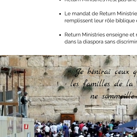
Le mandat de Return Ministries
remplissent leur rôle bibliqu
Return Ministries enseigne et 
dans la diaspora sans discrim
« Je bénirai ceux q
les familles de la t
ne sommeille 