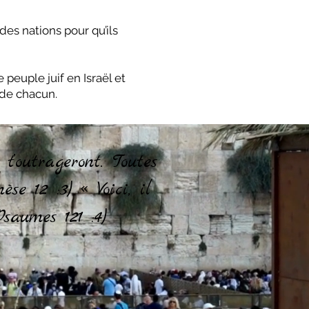
des nations pour qu’ils
peuple juif en Israël et
 de chacun.
’outrageront. Toutes
se 12 :3) « Voici, il
saumes 121 :4)