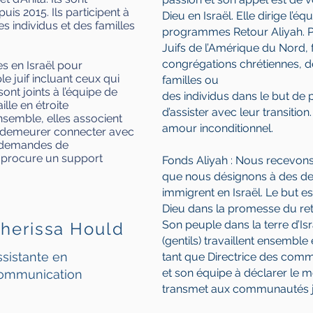
uis 2015. Ils participent à
Dieu en Israël. Elle dirige l’é
s individus et des familles
programmes Retour Aliyah. P
Juifs de l’Amérique du Nord, f
congrégations chrétiennes, d
es en Israël pour
e juif incluant ceux qui
familles ou
sont joints à l’équipe de
des individus dans le but de p
ille en étroite
r nos amis Juifs
d’assister avec leur transition
nsemble, elles associent
amour inconditionnel.
e demeurer connecter avec
es demandes de
institution missionnaire prosélyte et n’enseigne ni aux Juif
 procure un support
Fonds Aliyah : Nous recevons 
tres;
que nous désignons à des d
immigrent en Israël. Le but es
institution juive messianique;
Dieu dans la promesse du reto
Son peuple dans la terre d’Isra
herissa Hould
est d’enseigner, de modéliser et d’équiper les chrétiens 
(gentils) travaillent ensembl
blique conformément aux Écritures prophétiques;
ssistante en
tant que Directrice des comm
et son équipe à déclarer le 
ommunication
odèle un christianisme d’amour inconditionnel qui sert le
transmet aux communautés ju
 discrimination, indépendamment de la religion ou de la p